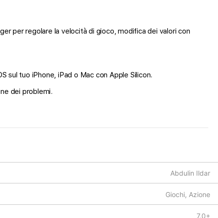
r per regolare la velocità di gioco, modifica dei valori con
iOS sul tuo iPhone, iPad o Mac con Apple Silicon.
one dei problemi.
Abdulin Ildar
Giochi, Azione
7.0+