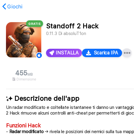
Giochi
GRATIS
Standoff 2 Hack
stato trovato.
0.11.3
Di
absoluT1on
INSTALLA
Scarica IPA
455
MB
Dimensione
Descrizione dell'app
Un radar modificato e coltellate istantanee ti danno un vantaggi
2 Hack rimuove alcuni controlli anti-cheat per permetterti di gioc
Funzioni Hack
-
Radar modificato
→ rivela le posizioni dei nemici sulla tua map