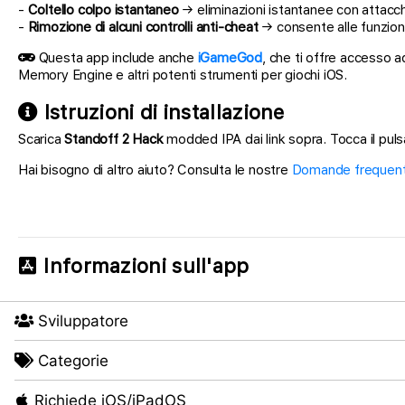
-
Coltello colpo istantaneo
→ eliminazioni istantanee con attacc
-
Rimozione di alcuni controlli anti-cheat
→ consente alle funzioni
Questa app include anche
iGameGod
, che ti offre accesso a
Memory Engine e altri potenti strumenti per giochi iOS.
Istruzioni di installazione
Scarica
Standoff 2 Hack
modded IPA dai link sopra. Tocca il pulsa
Hai bisogno di altro aiuto? Consulta le nostre
Domande frequenti
Informazioni sull'app
Sviluppatore
Categorie
Richiede iOS/iPadOS