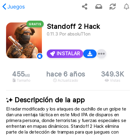
Juegos
GRATIS
Standoff 2 Hack
, no se encontró el contenido solicitado.
0.11.3
Por
absoluT1on
INSTALAR
455
hace 6 años
349.3K
MB
Tamaño
Actualizado
Vistas
Descripción de la app
El radar modificado y los ataques de cuchillo de un golpe te
dan una ventaja táctica en este Mod IPA de disparos en
primera persona, donde terroristas y fuerzas especiales se
enfrentan en mapas dinámicos. Standoff 2 Hack elimina
parte de la detección de trampas para que juegues con