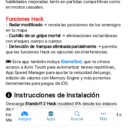
habilidades mejoradas tanto en partidas competitivas como
en modos casuales.
Funciones Hack
-
Radar modificado
→ revela las posiciones de los enemigos
en tu mapa
-
Cuchillo de un golpe mortal
→ eliminaciones instantáneas
con ataques cuerpo a cuerpo
-
Detección de trampas eliminada parcialmente
→ permite
que las funciones Hack se ejecuten sin interferencias
Esta app también incluye
iGameGod
, que te ofrece
acceso a Auto Touch para automatizar tareas repetitivas,
App Speed Manager para ajustar la velocidad del juego,
edición de valores con Memory Engine y más potentes
herramientas para juegos de iOS.
Instrucciones de instalación
Descarga
Standoff 2 Hack
modded IPA desde los enlaces
de arriba. Toca el botón de instalación y sigue las
instrucciones para instalar este hack iOS en tu iPhone, iPad o
Más opcione
Juegos
Apps
Buscar
Más
Mac con Apple Silicon.