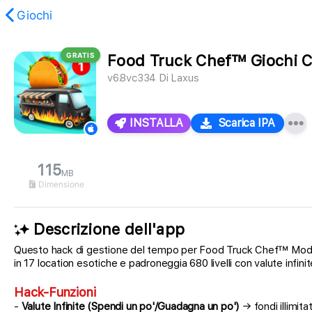
Giochi
GRATIS
Food Truck Chef™ Giochi 
stato trovato.
v6.8vc334
Di
Laxus
INSTALLA
Scarica IPA
115
MB
Dimensione
Descrizione dell'app
Questo hack di gestione del tempo per Food Truck Chef™ Mod IPA t
in 17 location esotiche e padroneggia 680 livelli con valute infin
Hack-Funzioni
-
Valute Infinite (Spendi un po'/Guadagna un po')
→ fondi illimita