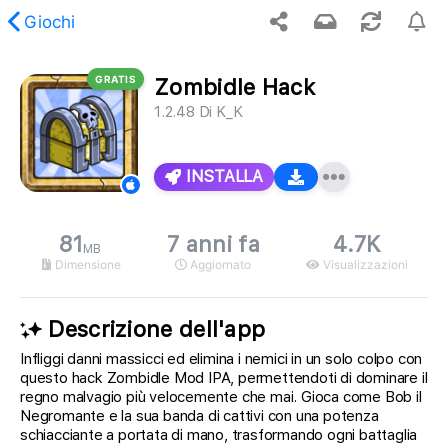
Giochi
GRATIS
Zombidle Hack
il contenuto richiesto non è stato trovato.
1.2.48
Di
K_K
INSTALLA
81
7 anni fa
4.7K
MB
Dimensione
Aggiornato
Visualizzazioni
Descrizione dell'app
Infliggi danni massicci ed elimina i nemici in un solo colpo con
questo hack Zombidle Mod IPA, permettendoti di dominare il
regno malvagio più velocemente che mai. Gioca come Bob il
Negromante e la sua banda di cattivi con una potenza
schiacciante a portata di mano, trasformando ogni battaglia