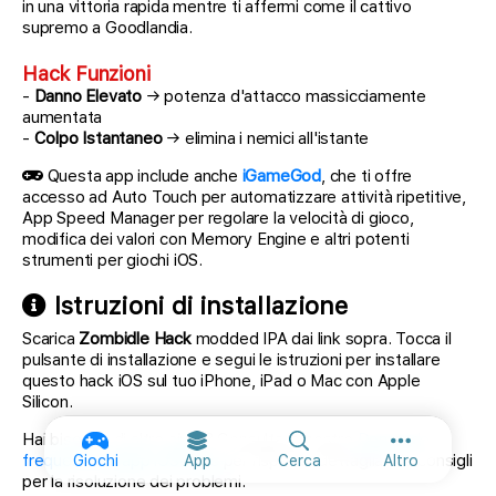
in una vittoria rapida mentre ti affermi come il cattivo
supremo a Goodlandia.
Hack Funzioni
-
Danno Elevato
→ potenza d'attacco massicciamente
aumentata
-
Colpo Istantaneo
→ elimina i nemici all'istante
Questa app include anche
iGameGod
, che ti offre
accesso ad Auto Touch per automatizzare attività ripetitive,
App Speed Manager per regolare la velocità di gioco,
modifica dei valori con Memory Engine e altri potenti
strumenti per giochi iOS.
Istruzioni di installazione
Scarica
Zombidle Hack
modded IPA dai link sopra. Tocca il
pulsante di installazione e segui le istruzioni per installare
questo hack iOS sul tuo iPhone, iPad o Mac con Apple
Silicon.
Hai bisogno di altro aiuto? Consulta le nostre
Domande
Altre opzion
frequenti sull'app iOSGods
per risposte dettagliate e consigli
Giochi
App
Cerca
Altro
per la risoluzione dei problemi.