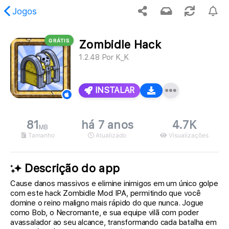
Jogos
GRÁTIS
Zombidle Hack
 conteúdo solicitado não foi encontrado.
1.2.48
Por
K_K
INSTALAR
81
há 7 anos
4.7K
MB
Tamanho
Atualizado
Visualizações
Descrição do app
Cause danos massivos e elimine inimigos em um único golpe
com este hack Zombidle Mod IPA, permitindo que você
domine o reino maligno mais rápido do que nunca. Jogue
como Bob, o Necromante, e sua equipe vilã com poder
avassalador ao seu alcance, transformando cada batalha em