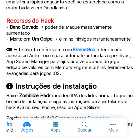
uma vitória rápida enquanto você se estabelece como o
maior badass em Goodlandia.
Recursos do Hack
-
Dano Elevado
→ poder de ataque massivamente
aumentado
-
Morte em Um Golpe
→ elimine inimigos instantaneamente
Este app também vem com
iGameGod
, oferecendo
acesso ao Auto Touch para automatizar tarefas repetitivas,
App Speed Manager para ajustar a velocidade do jogo,
edição de valores com Memory Engine e outras ferramentas
avançadas para jogos iOS.
Instruções de instalação
Baixe
Zombidle Hack
modded IPA dos links acima. Toque no
botão de instalação e siga as instruções para instalar este
hack iOS no seu iPhone, iPad ou Apple Silicon.
Precisa de mais ajuda? Confira nossas
Perguntas
frequentes sobre o app iOSGods
para respostas detalhadas
Mais opções
e dicas de solução de problemas.
Jogos
Apps
Buscar
Mais