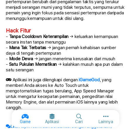
pertempuran berubah dari pengalaman taktis yang terukur
menjadi serangan murni yang tidak terputus, sempurna untuk
pemain yang ingin fokus pada sensasi pertempuran daripada
menunggu kemampuan untuk diisi ulang.
Hack Fitur
-
Tanpa Cooldown Keterampilan
→ keluarkan kemampuan
secara instan tanpa menunggu
-
Mana Tak Terbatas
→ jangan pernah kehabisan sumber
daya di tengah pertempuran
-
Mode Dewa
→ jangan menerima kerusakan dari musuh
-
Satu Pukulan Mematikan
→ kalahkan musuh apa pun dalam
satu serangan
Aplikasi ini juga dilengkapi dengan
iGameGod
, yang
memberi Anda akses ke Auto Touch untuk
mengotomatiskan tugas berulang, App Speed Manager
untuk mengatur kecepatan permainan, pengeditan nilai
Memory Engine, dan alat permainan iOS lainnya yang lebih
canggih.
Opsi lainnya
Game
Aplikasi
Cari
Lainnya
Lihat topik resmi dan berdiskusi dengan anggota lain