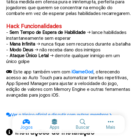
tática medida em ofensa pura e ininterrupta, perfeita para
jogadores que querem se concentrar na emoção do
combate em vez de esperar pelas habilidades recarregarem.
Hack Funcionalidades
-
Sem Tempo de Espera de Habilidade
→ lance habilidades
instantaneamente sem esperar
-
Mana Infinita
→ nunca fique sem recursos durante a batalha
-
Modo Deus
→ não receba dano dos inimigos
-
Ataque Único Letal
→ derrote qualquer inimigo em um
único golpe
Este app também vem com
iGameGod
, oferecendo
acesso ao Auto Touch para automatizar tarefas repetitivas,
App Speed Manager para ajustar a velocidade do jogo,
edição de valores com Memory Engine e outras ferramentas
avançadas para jogos iOS.
Ver o tópico oficial e discutir com outros membros
Mais opções
Jogos
Apps
Buscar
Mais
Instruções de instalação