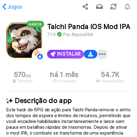
Jogos
GRÁTIS
Taichi Panda iOS Mod IPA
 conteúdo solicitado não foi encontrado.
7.1.0
Por
AlyssaX64
INSTALAR
570
há 1 mês
54.7K
MB
Tamanho
Atualizado
Visualizações
Descrição do app
Este hack de RPG de ação para Taichi Panda remove o atrito
dos tempos de espera e limites de recursos, permitindo que
você encadeie habilidades instantaneamente e lance sem
pausa em batalhas rápidas de masmorras. Depois de ativar
o mod IPA, o combate se transforma de uma experiência