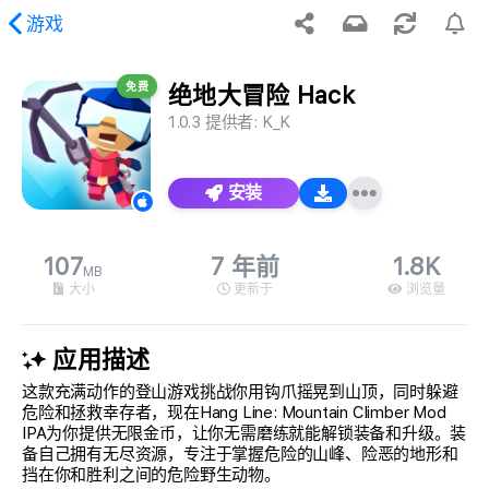
游戏
免费
绝地大冒险 Hack
到请求的内容。
1.0.3
提供者:
K_K
安装
107
7 年前
1.8K
MB
大小
更新于
浏览量
应用描述
这款充满动作的登山游戏挑战你用钩爪摇晃到山顶，同时躲避
危险和拯救幸存者，现在Hang Line: Mountain Climber Mod
IPA为你提供无限金币，让你无需磨练就能解锁装备和升级。装
备自己拥有无尽资源，专注于掌握危险的山峰、险恶的地形和
挡在你和胜利之间的危险野生动物。