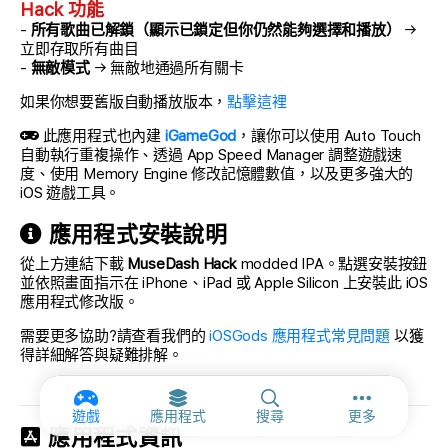
Hack 功能
-
所有歌曲已解鎖（顯示已鎖定但你仍然能夠選擇和播放）
→
立即存取所有曲目
-
無敵模式
→ 無敵地通過所有關卡
如果你想要舊版自動播放版本，
點擊這裡
此應用程式也內建
iGameGod
，讓你可以使用 Auto Touch
自動執行重複操作、透過 App Speed Manager 調整遊戲速
度、使用 Memory Engine 修改記憶體數值，以及更多強大的
iOS 遊戲工具。
應用程式安裝說明
從上方連結下載
MuseDash Hack
modded IPA。點選安裝按鈕
並依照畫面指示在 iPhone、iPad 或 Apple Silicon 上安裝此 iOS
應用程式修改版。
需要更多協助?請查看我們的
iOSGods 應用程式常見問題
以獲
得詳細解答與疑難排解。
更多選項和
遊戲
應用程式
搜尋
更多
應用程式資訊