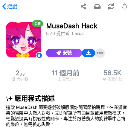
遊戲
免費
MuseDash Hack
到請求的內容。
5.7.0
提供者:
Laxus
安裝
2
11 個月前
56.5K
GB
大小
更新於
瀏覽次數
應用程式描述
這款 MuseDash 節奏遊戲破解版讓你隨著節拍跳舞，在充滿音
樂的冒險中與敵人對戰。立即解鎖所有曲目並啟用無敵模式，
輕鬆通過具有挑戰性的關卡，專注於跟著動人的旋律擊中音符
的樂趣，無需擔心失敗。