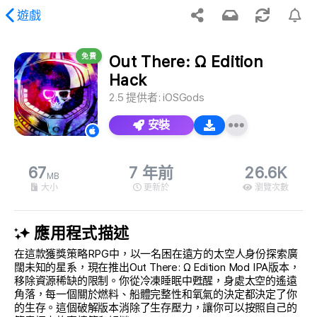
遊戲
免費
Out There: Ω Edition
到請求的內容。
Hack
2.5
提供者:
iOSGods
安裝
67
7 年前
26.6K
MB
大小
更新於
瀏覽次數
應用程式描述
在這款獲獎策略RPG中，以一名困在遠方的太空人身份探索廣
闊未知的星系，現在推出Out There: Ω Edition Mod IPA版本，
移除資源稀缺的限制。你從冷凍睡眠中甦醒，身處太空的遙遠
角落，每一個關於燃料、船體完整性和氧氣的決定都決定了你
的生存。這個破解版本消除了生存壓力，讓你可以按照自己的