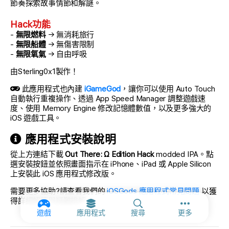
節奏探索故事情節和解謎。
Hack功能
-
無限燃料
→ 無消耗旅行
-
無限船體
→ 無傷害限制
-
無限氧氣
→ 自由呼吸
由Sterling0x1製作！
此應用程式也內建
iGameGod
，讓你可以使用 Auto Touch
自動執行重複操作、透過 App Speed Manager 調整遊戲速
度、使用 Memory Engine 修改記憶體數值，以及更多強大的
iOS 遊戲工具。
應用程式安裝說明
從上方連結下載
Out There: Ω Edition Hack
modded IPA。點
選安裝按鈕並依照畫面指示在 iPhone、iPad 或 Apple Silicon
上安裝此 iOS 應用程式修改版。
需要更多協助?請查看我們的
iOSGods 應用程式常見問題
以獲
得詳細解答與疑難排解。
更多選項和
遊戲
應用程式
搜尋
更多