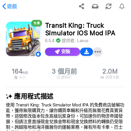
遊戲
免費
Transit King: Truck
到請求的內容。
Simulator iOS Mod IPA
6.5.4
提供者:
Laxus
安裝
164
3 個月前
2.0M
MB
大小
更新於
瀏覽次數
應用程式描述
使用 Transit King: Truck Simulator Mod IPA 的免費商店破解功
能，獲得無限購買力，讓你購買車輛和升級而無需花費真實貨
幣。這個修改版本包含高級玩家身份，可加速你的物流帝國發
展，但請注意直接現金兌換金幣和現金兌換燃料的轉換仍受限
制。跨越陸地和海洋擴展你的運輸業務，擁有所有卡車、巴士