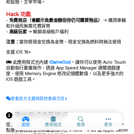
和設施，主宰市場。
Hack 功能
-
免費商店（會顯示負數金額但你仍可購買物品）
→ 購買車輛
和升級而無需花費貨幣
-
高級玩家
→ 解鎖高級帳戶福利
注意：
當你將現金兌換為金幣、現金兌換為燃料時無法使用
支援 iOS 18+
此應用程式也內建
iGameGod
，讓你可以使用 Auto Touch
自動執行重複操作、透過 App Speed Manager 調整遊戲速
度、使用 Memory Engine 修改記憶體數值，以及更多強大的
iOS 遊戲工具。
查看官方主題與其他會員交流
應用程式安裝說明
更多選項和
從上方連結下載
Transit King: Truck Simulator iOS Mod IPA
。
遊戲
應用程式
搜尋
更多
點選安裝按鈕並依照畫面指示在 iPhone、iPad 或 Apple Silicon