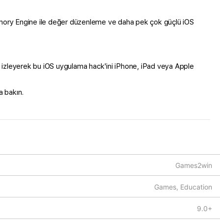
Memory Engine ile değer düzenleme ve daha pek çok güçlü iOS
izleyerek bu iOS uygulama hack'ini iPhone, iPad veya Apple
 bakın.
Games2win
Games, Education
9.0+