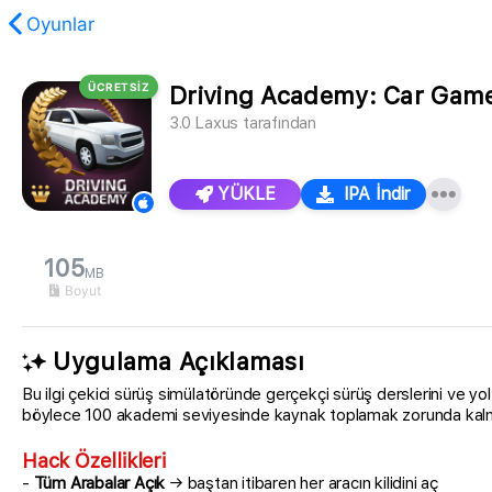
Oyunlar
ÜCRETSİZ
Driving Academy: Car Gam
3.0
Laxus
tarafından
YÜKLE
IPA İndir
105
MB
Boyut
Uygulama Açıklaması
Bu ilgi çekici sürüş simülatöründe gerçekçi sürüş derslerini ve yo
böylece 100 akademi seviyesinde kaynak toplamak zorunda kalmad
Hack Özellikleri
-
Tüm Arabalar Açık
→ baştan itibaren her aracın kilidini aç