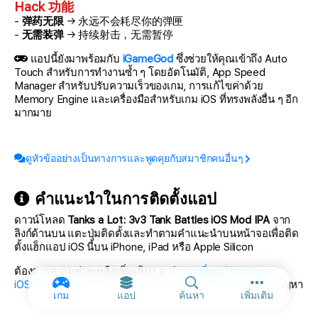
Hack 功能
-
弹药无限
→ 永远不会耗尽你的弹匣
-
无需装弹
→ 持续射击，无需暂停
แอปนี้ยังมาพร้อมกับ
iGameGod
ซึ่งช่วยให้คุณเข้าถึง Auto
Touch สำหรับการทำงานซ้ำ ๆ โดยอัตโนมัติ, App Speed
Manager สำหรับปรับความเร็วของเกม, การแก้ไขค่าด้วย
Memory Engine และเครื่องมือสำหรับเกม iOS ที่ทรงพลังอื่น ๆ อีก
มากมาย
ดูหัวข้ออย่างเป็นทางการและพูดคุยกับสมาชิกคนอื่นๆ
คำแนะนำในการติดตั้งแอป
ดาวน์โหลด
Tanks a Lot: 3v3 Tank Battles iOS Mod IPA
จาก
ลิงก์ด้านบน แตะปุ่มติดตั้งและทำตามคำแนะนำบนหน้าจอเพื่อติด
ตั้งแฮ็กแอป iOS นี้บน iPhone, iPad หรือ Apple Silicon
ต้องการความช่วยเหลือเพิ่มเติม? ดู
คำถามที่พบบ่อยของแอป
iOSGods
สำหรับคำตอบโดยละเอียดและเคล็ดลับการแก้ไขปัญหา
ตัวเลือกเพิ่ม
เกม
แอป
ค้นหา
เพิ่มเติม