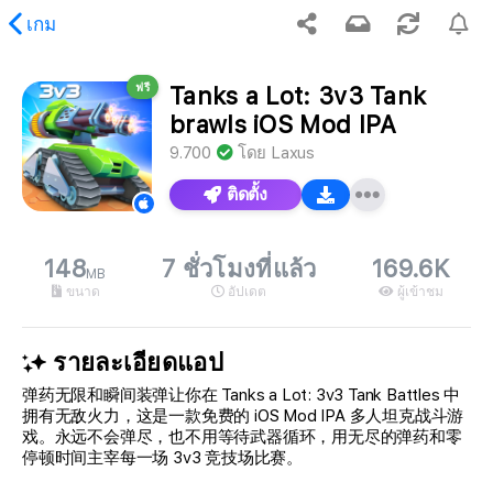
เกม
ฟรี
Tanks a Lot: 3v3 Tank
เนื้อหาที่ร้องขอ
brawls iOS Mod IPA
9.700
โดย
Laxus
ติดตั้ง
148
7 ชั่วโมงที่แล้ว
169.6K
MB
ขนาด
อัปเดต
ผู้เข้าชม
รายละเอียดแอป
弹药无限和瞬间装弹让你在 Tanks a Lot: 3v3 Tank Battles 中
拥有无敌火力，这是一款免费的 iOS Mod IPA 多人坦克战斗游
戏。永远不会弹尽，也不用等待武器循环，用无尽的弹药和零
停顿时间主宰每一场 3v3 竞技场比赛。