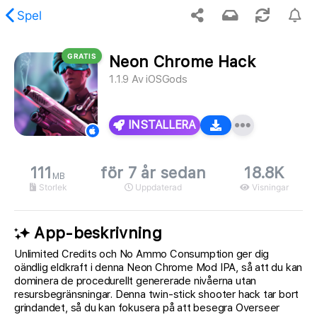
Spel
GRATIS
Neon Chrome Hack
ades inte det begärda innehållet.
1.1.9
Av
iOSGods
INSTALLERA
111
för 7 år sedan
18.8K
MB
Storlek
Uppdaterad
Visningar
App-beskrivning
Unlimited Credits och No Ammo Consumption ger dig
oändlig eldkraft i denna Neon Chrome Mod IPA, så att du kan
dominera de procedurellt genererade nivåerna utan
resursbegränsningar. Denna twin-stick shooter hack tar bort
grindandet, så du kan fokusera på att besegra Overseer