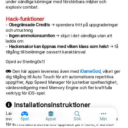
under oändliga körningar med förstörbara miljöer och
explosiv combat.
Hack-funktioner
-
Obegränsade Credits
→ spendera fritt på uppgraderingar
och utrustning
-
Ingen ammokonsumtion
→ skjut i det oändliga utan att
ladda om
-
Hackersakor kan öppnas med vilken klass som helst
→ få
tillgång till belöningar oavsett karaktärsval
Gjord av Sterling0x1!
Den här appen levereras även med
iGameGod
, vilket ger
dig tillgång till Auto Touch för att automatisera repetitiva
uppgifter, App Speed Manager för justerbar spelhastighet,
värdesredigering med Memory Engine och fler kraftfulla
verktyg för iOS-spel.
Installationsinstruktioner
Ladda ner
Neon Chrome Hack
modded IPA från länkarna
Fler alternat
ovan. Tryck på installationsknappen och följ instruktionerna
Spel
Appar
Sök
Mer
för att installera denna iOS-apphack på iPhone, iPad eller