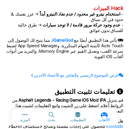
Hack الميزات
-
استخدام نيترو غير محدود / عدم نفاد النيترو أبداً
→ عزز نفسك بلا
حدود في كل سباق
-
عدم وجود حركة مرور قادمة / لا توجد سيارات
→ طرق خالية
للسباق بدون عوائق
يأتي هذا التطبيق أيضًا مع
iGameGod
، مما يتيح لك الوصول إلى
Auto Touch لأتمتة المهام المتكررة، وApp Speed Manager لضبط
سرعة اللعب، وتعديل القيم عبر Memory Engine، والمزيد من أدوات
ألعاب iOS القوية.
عرض الموضوع الرسمي والنقاش مع الأعضاء الآخرين
تعليمات تثبيت التطبيق
قم بتنزيل
Asphalt Legends - Racing Game iOS Mod IPA
من
الروابط أعلاه. اضغط على زر التثبيت واتبع التعليمات لتثبيت هذا
التعديل لـ iOS على iPhone أو iPad أو Apple Silicon.
المزيد من الخ
الألعاب
التطبيقات
بحث
المزيد
هل تحتاج إلى مزيد من المساعدة؟ راجع
الأسئلة الشائعة لتطبيق
iOSGods
للحصول على إجابات مفصلة ونصائح لاستكشاف الأخطاء.