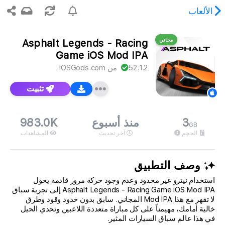
الألعاب
مجاني
Asphalt Legends - Racing
وى المطلوب غير موجود.
Game iOS Mod IPA
52.1.2
من
iOSGods.com
تثبيت
3
منذ أسبوع
983.0K
GB
الحجم
آخر تحديث
المشاهدات
وصف التطبيق
استخدام نيترو غير محدود وعدم وجود حركة مرور قادمة يحول
Asphalt Legends - Racing Game iOS Mod IPA إلى تجربة سباق
لا تقهر مع هذا Mod IPA المجاني. سابق بدون حدود وقود وطرق
خالية أمامك، مهيمناً على كل مباراة متعددة اللاعبين وتحدي الحيل
في هذا عالم سباق السيارات المثير.