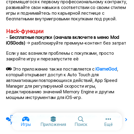
стремящегося к первому профессиональному контракту,
развивайте свои навыки в соответствии со своим стилем
игры и поднимайтесь по карьерной лестнице с
бесплатными внутриигровыми покупками под рукой.
Hack-функции
-
Бесплатные покупки (сначала включите в меню Mod
iOSGods)
→ разблокируйте премиум-контент без затрат
Если у вас возникли проблемы с покупками, просто
закройте игру и перезапустите её
Это приложение также поставляется с
iGameGod
,
который открывает доступ к Auto Touch для
автоматизации повторяющихся действий, App Speed
Manager для регулируемой скорости игры,
редактированию значений Memory Engine и другим
мощным инструментам для iOS-игр.
Посмотреть официальную тему и обсудить с другими
участниками
Дополнител
Игры
Приложения
Поиск
Ещё