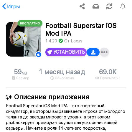
Игры
БЕСПЛАТНО
Football Superstar iOS
ию, запрошенный контент не найден.
Mod IPA
1.4.20
От
Laxus
УСТАНОВИТЬ
59
1 месяц назад
69.0K
MB
Размер
Обновлено
Просмотры
Описание приложения
Football Superstar iOS Mod IPA - это спортивный
симулятор, в котором вы развиваете игрока от молодого
таланта до звезды мирового уровня, а этот взлом
разблокирует премиум-покупки для ускорения вашей
карьеры. Начните в роли 14-летнего подростка,