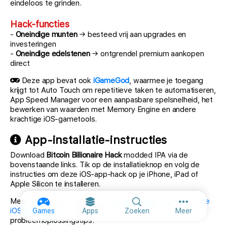
eindeloos te grinden.
Hack-functies
-
Oneindige munten
→ besteed vrij aan upgrades en
investeringen
-
Oneindige edelstenen
→ ontgrendel premium aankopen
direct
Deze app bevat ook
iGameGod
, waarmee je toegang
krijgt tot Auto Touch om repetitieve taken te automatiseren,
App Speed Manager voor een aanpasbare spelsnelheid, het
bewerken van waarden met Memory Engine en andere
krachtige iOS-gametools.
App-installatie-instructies
Download
Bitcoin Billionaire Hack
modded IPA via de
bovenstaande links. Tik op de installatieknop en volg de
instructies om deze iOS-app-hack op je iPhone, iPad of
Apple Silicon te installeren.
Meer hulp nodig? Bekijk onze
Veelgestelde vragen over de
Meer opties
iOSGods-app
voor uitgebreide antwoorden en
Games
Apps
Zoeken
Meer
probleemoplossingstips.