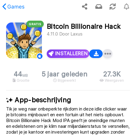
Games
GRATIS
Bitcoin Billionaire Hack
opgevraagde inhoud is niet gevonden.
4.11.0
Door
Laxus
INSTALLEREN
44
5 jaar geleden
27.3K
MB
Grootte
Bijgewerkt
Weergaven
App-beschrijving
Tik je weg naar onbeperkte rijkdom in deze idle clicker waar
je bitcoins mijnbouwt en een fortuin uit het niets opbouwt.
Bitcoin Billionaire Hack Mod IPA geeft je oneindige munten
en edelstenen om je klim naar miljardaierstatus te versnellen,
zodat je je kantoor en investeringen kunt upgraden zonder