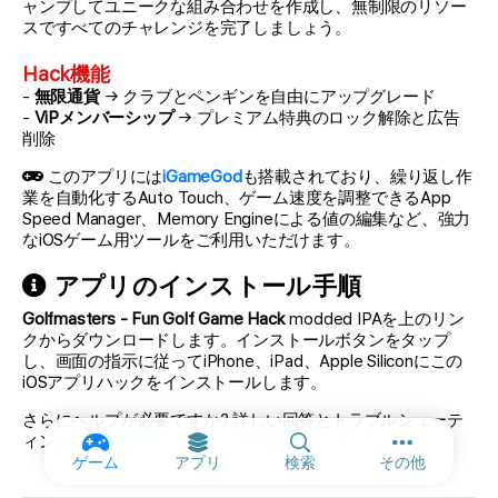
ャンプしてユニークな組み合わせを作成し、無制限のリソー
スですべてのチャレンジを完了しましょう。
Hack機能
-
無限通貨
→ クラブとペンギンを自由にアップグレード
-
ViPメンバーシップ
→ プレミアム特典のロック解除と広告
削除
このアプリには
iGameGod
も搭載されており、繰り返し作
業を自動化するAuto Touch、ゲーム速度を調整できるApp
Speed Manager、Memory Engineによる値の編集など、強力
なiOSゲーム用ツールをご利用いただけます。
アプリのインストール手順
Golfmasters - Fun Golf Game Hack
modded IPAを上のリン
クからダウンロードします。インストールボタンをタップ
し、画面の指示に従ってiPhone、iPad、Apple Siliconにこの
iOSアプリハックをインストールします。
さらにヘルプが必要ですか? 詳しい回答とトラブルシューテ
ィングは
iOSGodsアプリ よくある質問
をご覧ください。
その他のオ
ゲーム
アプリ
検索
その他