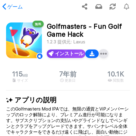
ゲーム
無料
Golfmasters - Fun Golf
ませんが、リクエストされたコンテンツが見つかりま
Game Hack
。
1.2.3
提供元:
Laxus
インストール
115
7年前
10.1K
MB
サイズ
更新日
閲覧数
アプリの説明
このGolfmasters Mod IPAでは、無限の通貨とViPメンバーシ
ップのロック解除により、プレミアム進行が可能になりま
す。サブスクリプションの支払いやグラインドなしでペンギ
ンとクラブをアップグレードできます。サバンナレベル全体
でキャラクターをできるだけ遠くに飛ばし、面白い動物にジ