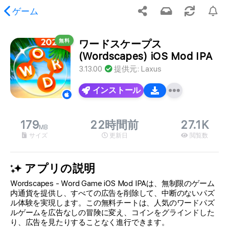
ゲーム
無料
ワードスケープス
ませんが、リクエストされたコンテンツが見つかりま
(Wordscapes) iOS Mod IPA
。
3.13.00
提供元:
Laxus
インストール
179
22時間前
27.1K
MB
サイズ
更新日
閲覧数
アプリの説明
Wordscapes - Word Game iOS Mod IPAは、無制限のゲーム
内通貨を提供し、すべての広告を削除して、中断のないパズ
ル体験を実現します。この無料チートは、人気のワードパズ
ルゲームを広告なしの冒険に変え、コインをグラインドした
り、広告を見たりすることなく進行できます。