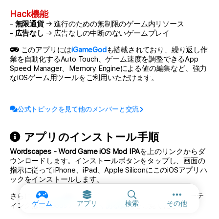
Hack機能
-
無限通貨
→ 進行のための無制限のゲーム内リソース
-
広告なし
→ 広告なしの中断のないゲームプレイ
このアプリには
iGameGod
も搭載されており、繰り返し作
業を自動化するAuto Touch、ゲーム速度を調整できるApp
Speed Manager、Memory Engineによる値の編集など、強力
なiOSゲーム用ツールをご利用いただけます。
公式トピックを見て他のメンバーと交流
アプリのインストール手順
Wordscapes - Word Game iOS Mod IPA
を上のリンクからダ
ウンロードします。インストールボタンをタップし、画面の
指示に従ってiPhone、iPad、Apple SiliconにこのiOSアプリハ
ックをインストールします。
さらにヘルプが必要ですか? 詳しい回答とトラブルシューテ
その他のオ
ゲーム
アプリ
検索
その他
ィングは
iOSGodsアプリ よくある質問
をご覧ください。