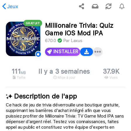
Jeux
GRATUIT
Millionaire Trivia: Quiz
 contenu demandé est introuvable.
Game iOS Mod IPA
67.0.0
Par
Laxus
INSTALLER
111
il y a 3 semaines
37.9K
MB
Taille
Mise à jour
Vues
Description de l'app
Ce hack de jeu de trivia déverrouille une boutique gratuite,
supprimant les barrières d'achat intégré afin que vous
puissiez profiter de Millionaire Trivia: TV Game Mod IPA sans
dépenser d'argent réel. Testez vos connaissances, faites
appel au public et constituez votre équipe d'experts en