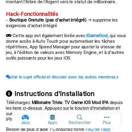
montant l'Arbre de l'Argent vers le statut de millionnaire.
Hack-Fonctionnalités
-
Boutique Gratuite (pas d'achat intégré)
→ supprime les
exigences d'achat intégré
Cette app est également livrée avec
iGameGod
, qui vous
donne accès à Auto Touch pour automatiser les tâches
répétitives, App Speed Manager pour ajuster la vitesse de
jeu, à l'édition de valeurs avec Memory Engine, et à d'autres
outils puissants pour les jeux iOS.
Voir le sujet officiel et discuter avec les autres membres
Instructions d'installation
Téléchargez
Millionaire Trivia: TV Game iOS Mod IPA
depuis
les liens ci-dessus. Appuyez sur le bouton d'installation et
suivez les instructions pour installer ce hack iOS sur votre
iPhone, iPad ou Apple Silicon.
Plus d'optio
Jeux
Apps
Rechercher
Plus
Besoin de plus d'aide ? Consultez notre
FAQ de l'app