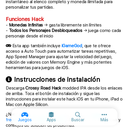
instantáneo al elenco completo y moneda ilimitada para
personalizar tus partidas.
Funciones Hack
-
Monedas Infinitas
→ gasta libremente sin límites
-
Todos los Personajes Desbloqueados
→ juega como cada
personaje desde el inicio
Esta app también incluye
iGameGod
, que te ofrece
acceso a Auto Touch para automatizar tareas repetitivas,
App Speed Manager para ajustar la velocidad del juego,
edición de valores con Memory Engine y más potentes
herramientas para juegos de iOS.
Instrucciones de instalación
Descarga
Crossy Road Hack
modded IPA desde los enlaces
de arriba. Toca el botón de instalación y sigue las
instrucciones para instalar este hack iOS en tu iPhone, iPad o
Mac con Apple Silicon.
¿Necesitas más ayuda? Consulta nuestras
Preguntas
Más opcione
frecuentes de la app iOSGods
para respuestas detalladas y
Juegos
Apps
Buscar
Más
consejos de solución de problemas.