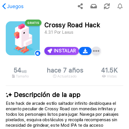
Juegos
GRATIS
Crossy Road Hack
, no se encontró el contenido solicitado.
4.3.1
Por
Laxus
INSTALAR
54
hace 7 años
41.5K
MB
Tamaño
Actualizado
Vistas
Descripción de la app
Este hack de arcade estilo saltador infinito desbloquea el
encanto peculiar de Crossy Road con monedas infinitas y
todos los personajes listos para jugar. Navega por paisajes
pixelados, esquiva obstáculos y recopila recompensas sin
necesidad de grindear, este Mod IPA te da acceso