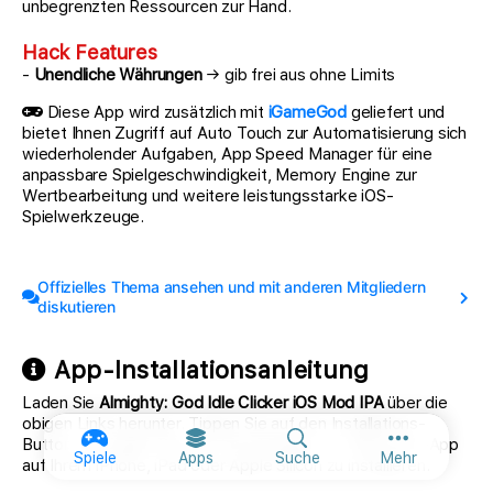
unbegrenzten Ressourcen zur Hand.
Hack Features
-
Unendliche Währungen
→ gib frei aus ohne Limits
Diese App wird zusätzlich mit
iGameGod
geliefert und
bietet Ihnen Zugriff auf Auto Touch zur Automatisierung sich
wiederholender Aufgaben, App Speed Manager für eine
anpassbare Spielgeschwindigkeit, Memory Engine zur
Wertbearbeitung und weitere leistungsstarke iOS-
Spielwerkzeuge.
Offizielles Thema ansehen und mit anderen Mitgliedern
diskutieren
App-Installationsanleitung
Laden Sie
Almighty: God Idle Clicker iOS Mod IPA
über die
obigen Links herunter. Tippen Sie auf den Installations-
Button und folgen Sie den Anweisungen, um diese iOS-App
Weitere Opt
Spiele
Apps
Suche
Mehr
auf Ihrem iPhone, iPad oder Apple Silicon zu installieren.