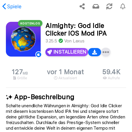
Spiele
KOSTENLOS
Almighty: God Idle
gung, der angeforderte Inhalt wurde nicht gefunden.
Clicker iOS Mod IPA
3.25.5
Von
Laxus
INSTALLIEREN
127
vor 1 Monat
59.4K
MB
Größe
Aktualisiert
Aufrufe
App-Beschreibung
Schalte unendliche Währungen in Almighty: God Idle Clicker
mit diesem kostenlosen Mod IPA frei und steigere sofort
deine göttliche Expansion, um legendäre Arten ohne Grinden
freizuschalten. Durchlaufe das Prestige-System schneller
und entwickle deine Welt in deinem eigenen Tempo mit