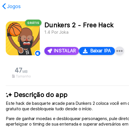
Jogos
GRÁTIS
Dunkers 2 - Free Hack
oi encontrado.
1.4
Por
Joka
INSTALAR
Baixar IPA
47
MB
Tamanho
Descrição do app
Este hack de basquete arcade para Dunkers 2 coloca você em c
gratuito que desbloqueia tudo desde o início.
Pare de ganhar moedas e desbloquear personagens, pule direto
aperfeiçoar o timing de sua enterrada e superar adversários e