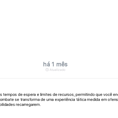
há 1 mês
Atualizado
os tempos de espera e limites de recursos, permitindo que você e
combate se transforma de uma experiência tática medida em ofensa 
ilidades recarregarem.