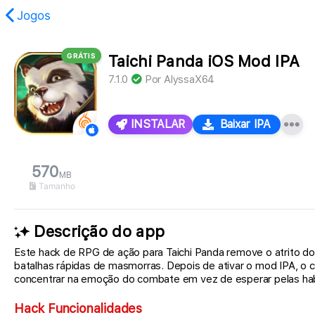
Jogos
GRÁTIS
Taichi Panda iOS Mod IPA
oi encontrado.
7.1.0
Por
AlyssaX64
INSTALAR
Baixar IPA
570
MB
Tamanho
Descrição do app
Este hack de RPG de ação para Taichi Panda remove o atrito d
batalhas rápidas de masmorras. Depois de ativar o mod IPA, o 
concentrar na emoção do combate em vez de esperar pelas hab
Hack Funcionalidades