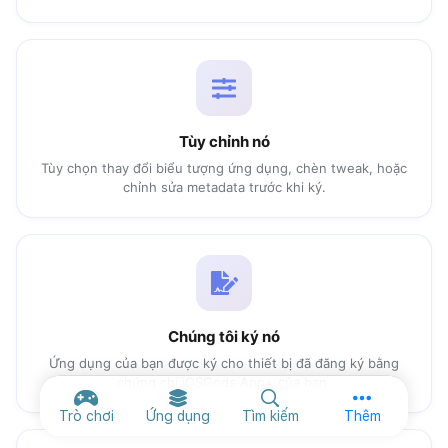
Tùy chỉnh nó
Tùy chọn thay đổi biểu tượng ứng dụng, chèn tweak, hoặc
chỉnh sửa metadata trước khi ký.
Chúng tôi ký nó
Ứng dụng của bạn được ký cho thiết bị đã đăng ký bằng
chứng chỉ iOSGods App+ của bạn.
Tùy chọn khá
Trò chơi
Ứng dụng
Tìm kiếm
Thêm