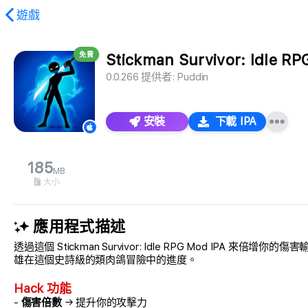
遊戲
免費
Stickman Survivor: Idle RP
0.0.266
提供者:
Puddin
安裝
下載 IPA
185
MB
大小
應用程式描述
透過這個 Stickman Survivor: Idle RPG Mo
雄在這個史詩級的類肉鴿冒險中的進度。
Hack 功能
-
傷害倍數
→ 提升你的攻擊力