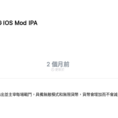
G iOS Mod IPA
2 個月前
更新於
d IPA 來倍增你的傷害輸出並主宰每場戰鬥，具備無敵模式和無限貨幣，貨幣