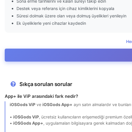
Sona erme tarihlerini ve kalan süreyi takip edin
Destek veya referans için cihaz kimliklerini kopyala
Süresi dolmak üzere olan veya dolmuş üyelikleri yenileyin
Ek üyeliklerle yeni cihazlar kaydedin
He
Sıkça sorulan sorular
App+ ile ViP arasındaki fark nedir?
iOSGods ViP
ve
iOSGods App+
ayrı satın almalardır ve bunları
•
iOSGods ViP
, ücretsiz kullanıcıların erişemediği premium özel
•
iOSGods App+
, uygulamaları bilgisayara gerek kalmadan do