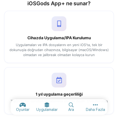
iOSGods App+ ne sunar?
Cihazda Uygulama/IPA Kurulumu
Uygulamaları ve IPA dosyalarını en yeni iOS'ta, tek bir
dokunuşla doğrudan cihazınıza, bilgisayar (macOS/Windows)
olmadan ve jailbreak olmadan kolayca kurun
1 yıl uygulama geçerliliği
7 günde bir yeniden imzalamaya elveda deyin. Uygulamaları
bir kez kurun, bir yıla kadar kullanın
Diğer seçen
Oyunlar
Uygulamalar
Ara
Daha Fazla