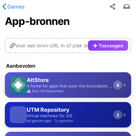
Games
App-bronnen
opgevraagde inhoud is niet gevonden.
Toevoegen
Aanbevolen
AltStore
6
A home for apps that push the boundaries of iOS.
Kan niet bijwerken
UTM Repository
2
Virtual machines for iOS
alt.getutm.app
· 1u geleden