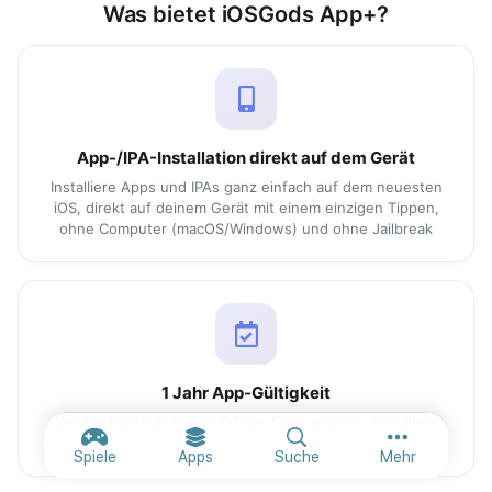
Was bietet iOSGods App+?
App-/IPA-Installation direkt auf dem Gerät
Installiere Apps und IPAs ganz einfach auf dem neuesten
iOS, direkt auf deinem Gerät mit einem einzigen Tippen,
ohne Computer (macOS/Windows) und ohne Jailbreak
1 Jahr App-Gültigkeit
Verabschiede dich vom 7-Tage-Neusignieren. Installiere
Apps einmal und behalte sie bis zu einem Jahr
Weitere Opt
Spiele
Apps
Suche
Mehr